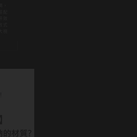
調，
搭配
坪效
放式
大視