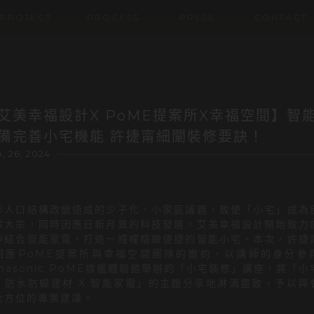
專案設計
服務流程
最新消息
連絡我們
PROJECT
PROCESS
PRESS
CONTACT
艾美幸福設計X PoME提案所X幸福空間】智
備完善小宅機能 許捷甯細闡裝修要訣！
, 26, 2024
年人口結構改變造成的少子化、小家庭議題，致使「小宅」成為
案大宗，同時因應日新月異的科技發展，艾美幸福設計開始致力
中結合智能家電，打造一幢幢精緻便捷的智能小宅。本次，許捷
回應PoME提案所與幸福空間團隊的邀約，以講師的身分參
anasonic PoME旗艦體驗館舉辦的「小宅裝修」講座，將「小
：防水防蟑建材 X 智能家電」的主題分享地淋漓盡致，予以與
全方位的專業建議。