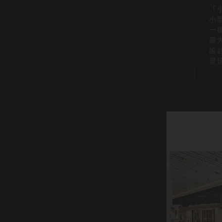
「
小
一
最
設
覺