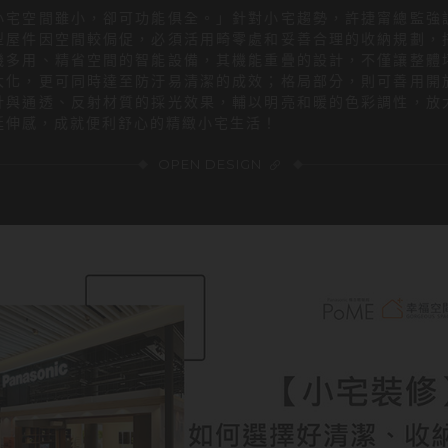
小宅空間雖小，卻可功能俱全。」針對小宅趨勢，許捷甯總監強
型屋件因空間較侷促，必須活用畸零處和妥善合理的收納規劃，
機多用、精省空間的智能設備，其機能重疊的設計，不僅讓整體
大化，更可同時達至防汙易清潔的成效；格局部分，則可善用開
計與通透、反射材質的採光效果，輔以明亮和暖的色彩調性，放
延伸感，成就便利舒心的精緻小宅生活！
OPEN DESIGN