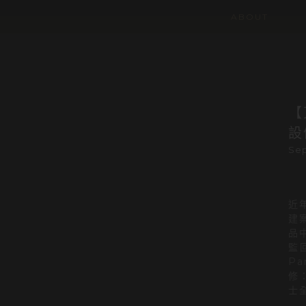
關於我們
ABOUT
【
設
Sep
近
建
品
監
P
修
士